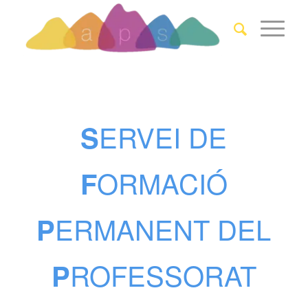
ERVEI DE
S
ORMACIÓ
F
ERMANENT DEL
P
ROFESSORAT
P