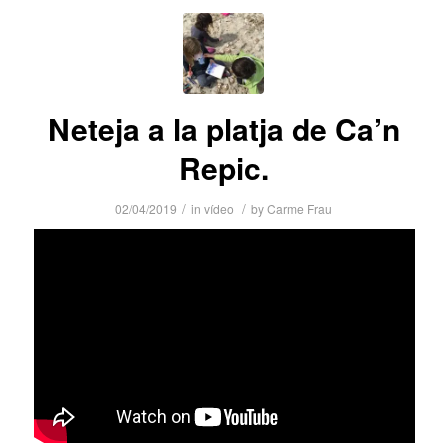
Neteja a la platja de Ca’n
Repic.
/
/
02/04/2019
in
vídeo
by
Carme Frau