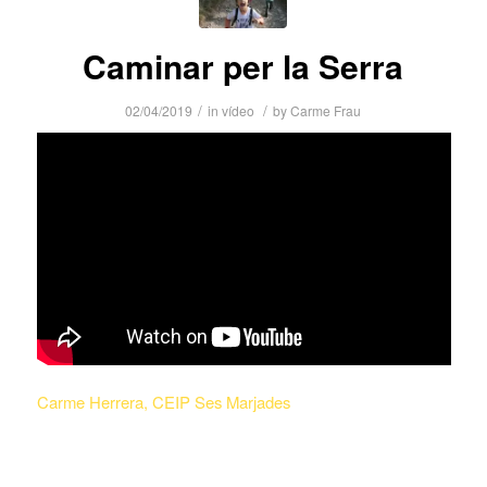
Caminar per la Serra
/
/
02/04/2019
in
vídeo
by
Carme Frau
Carme Herrera, CEIP Ses Marjades