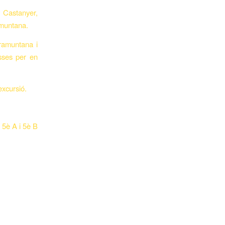
 Castanyer,
amuntana.
Tramuntana i
sses per en
excursió.
5è A i 5è B