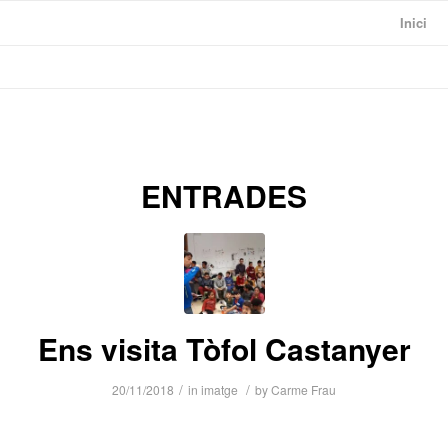
Inici
ENTRADES
Ens visita Tòfol Castanyer
/
/
20/11/2018
in
imatge
by
Carme Frau