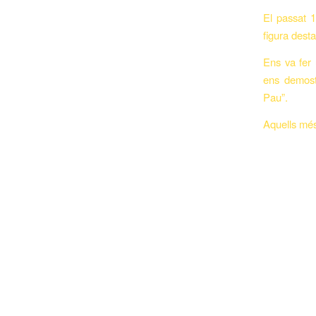
El passat 
figura dest
Ens va fer 
ens demost
Pau”.
Aquells més