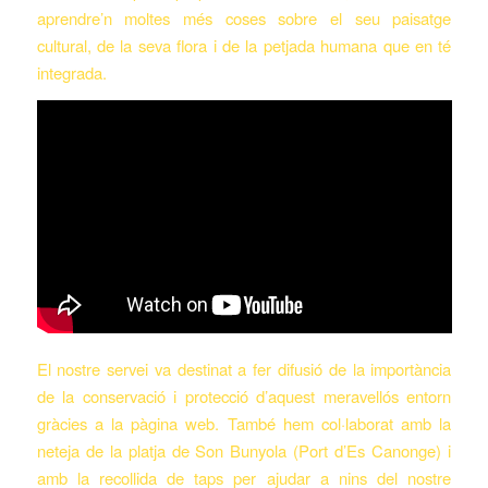
aprendre’n moltes més coses sobre el seu paisatge
cultural, de la seva flora i de la petjada humana que en té
integrada.
El nostre servei va destinat a fer difusió de la importància
de la conservació i protecció d’aquest meravellós entorn
gràcies a la pàgina web. També hem col·laborat amb la
neteja de la platja de Son Bunyola (Port d’Es Canonge) i
amb la recollida de taps per ajudar a nins del nostre