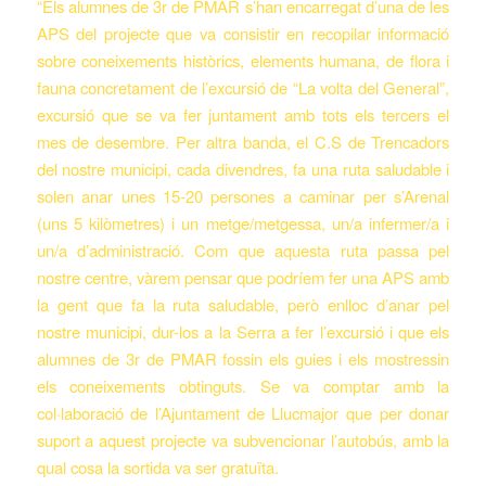
“Els alumnes de 3r de PMAR s’han encarregat d’una de les
APS del projecte que va consistir en recopilar informació
sobre coneixements històrics, elements humana, de flora i
fauna concretament de l’excursió de “La volta del General”,
excursió que se va fer juntament amb tots els tercers el
mes de desembre. Per altra banda, el C.S de Trencadors
del nostre municipi, cada divendres, fa una ruta saludable i
solen anar unes 15-20 persones a caminar per s’Arenal
(uns 5 kilòmetres) i un metge/metgessa, un/a infermer/a i
un/a d’administració. Com que aquesta ruta passa pel
nostre centre, vàrem pensar que podríem fer una APS amb
la gent que fa la ruta saludable, però enlloc d’anar pel
nostre municipi, dur-los a la Serra a fer l’excursió i que els
alumnes de 3r de PMAR fossin els guies i els mostressin
els coneixements obtinguts. Se va comptar amb la
col·laboració de l’Ajuntament de Llucmajor que per donar
suport a aquest projecte va subvencionar l’autobús, amb la
qual cosa la sortida va ser gratuïta.