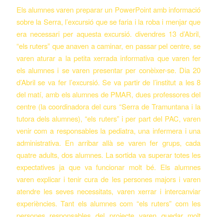
Els alumnes varen preparar un PowerPoint amb informació
sobre la Serra, l’excursió que se faria i la roba i menjar que
era necessari per aquesta excursió. divendres 13 d’Abril,
“els ruters” que anaven a caminar, en passar pel centre, se
varen aturar a la petita xerrada informativa que varen fer
els alumnes i se varen presentar per conèixer-se. Dia 20
d’Abril se va fer l’excursió. Se va partir de l’institut a les 8
del matí, amb els alumnes de PMAR, dues professores del
centre (la coordinadora del curs “Serra de Tramuntana i la
tutora dels alumnes), “els ruters” i per part del PAC, varen
venir com a responsables la pediatra, una infermera i una
administrativa. En arribar allà se varen fer grups, cada
quatre adults, dos alumnes. La sortida va superar totes les
expectatives ja que va funcionar molt bé. Els alumnes
varen explicar i tenir cura de les persones majors i varen
atendre les seves necessitats, varen xerrar i intercanviar
experiències. Tant els alumnes com “els ruters” com les
persones responsables del projecte varen quedar molt