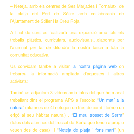
– Neteja, amb els centres de Ses Marjades i Fornalutx, de
la platja del Port de Sóller amb col·laboració de
l’Ajuntament de Sóller i la Creu Roja.
A final de curs es realitzarà una exposició amb tots els
treballs plàstics, curriculars, audiovisuals…elaborats per
l’alumnat per tal de difondre la nostra tasca a tota la
comunitat educativa.
Us convidam també a visitar
la nostra pàgina web
on
trobareu la informació ampliada d’aquestes i altres
activitats:
També us adjuntam 3 vídeos amb fotos del que hem anat
treballant dins el programa APS a l’escola: “
Un matí a la
natura
” (alumnes de 4t netegen un tros de camí i tornen un
eriçó al seu hàbitat natural) , “
El meu trosset de Serra
”
(fotos dels alumnes del trosset de Serra que tenen a prop o
veuen des de casa) i “
Neteja de platja i fons marí
” (un