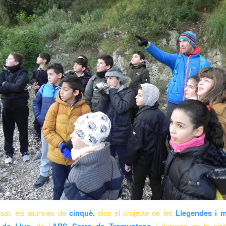
ssat, els alumnes de
cinquè,
dins el projecte de les
Llegendes i m
, de l’
i després de la visi