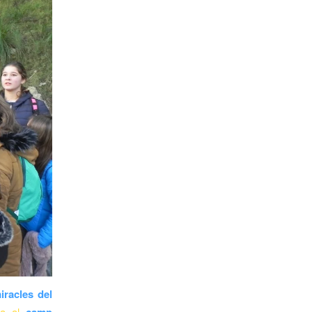
iracles del
ta al