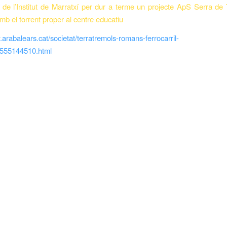
 de l’Institut de Marratxí per dur a terme un projecte ApS Serra d
mb el torrent proper al centre educatiu
.arabalears.cat/societat/terratremols-romans-ferrocarril-
2555144510.html