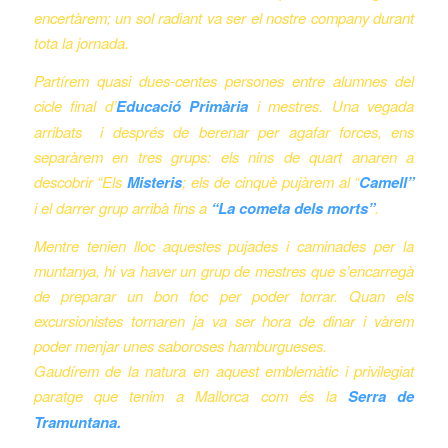
encertàrem; un sol radiant va ser el nostre company durant
tota la jornada.
Partírem quasi dues-centes persones entre alumnes del
cicle final d’
Educació Primària
i mestres. Una vegada
arribats i després de berenar per agafar forces, ens
separàrem en tres grups: els nins de quart anaren a
descobrir “Els
Misteris
; els de cinquè pujàrem al “
Camell”
i el darrer grup arribà fins a
“La cometa dels morts”
.
Mentre tenien lloc aquestes pujades i caminades per la
muntanya, hi va haver un grup de mestres que s’encarregà
de preparar un bon foc per poder torrar. Quan els
excursionistes tornaren ja va ser hora de dinar i vàrem
poder menjar unes saboroses hamburgueses.
Gaudírem de la natura en aquest emblemàtic i privilegiat
paratge que tenim a Mallorca com és la
Serra de
Tramuntana.