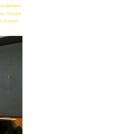
 coordinadora
ler. Gràcies
 enriquir