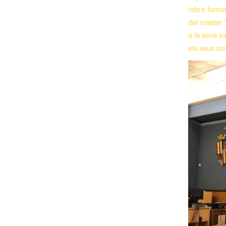
rebre forma
del màster “
a la seva ex
els seus co