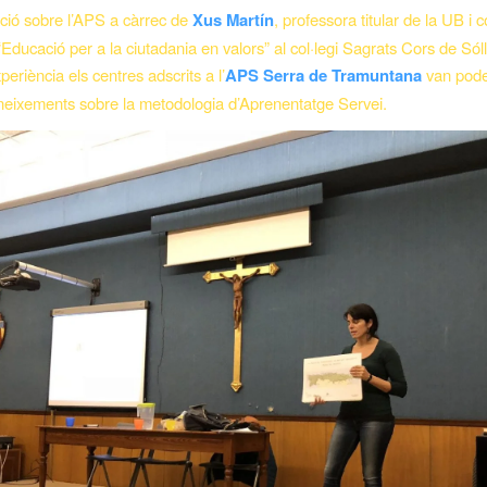
ció sobre l’APS a càrrec de
Xus Martín
, professora titular de la UB i
Educació per a la ciutadania en valors” al col·legi Sagrats Cors de Sól
periència els centres adscrits a l’
APS Serra de Tramuntana
van poder
neixements sobre la metodologia d’Aprenentatge Servei.