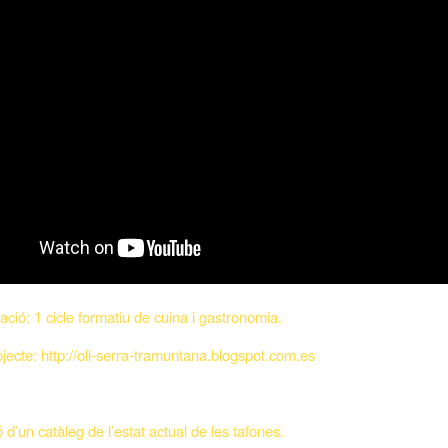
ació: 1 cicle formatiu de cuina i gastronomia.
jecte: http://oli-serra-tramuntana.blogspot.com.es
 d’un catàleg de l’estat actual de les tafones.