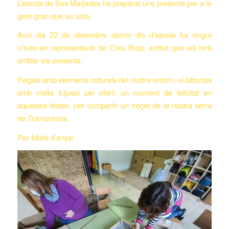
L’escola de Ses Marjades ha preparat uns presents per a la
gent gran que viu sola.
Avui dia 22 de desembre darrer dia d’escola ha vingut
n’Inés en representació de Creu Roja, entitat que els ferà
arribar els presents.
Regals amb elements naturals del nostre entorn, el.laborats
amb molta il.ljusió per oferir un moment de felicitat en
aquestes festes, per compartir un troçet de la nostra serra
de Tramuntana.
Per Molts d’anys!