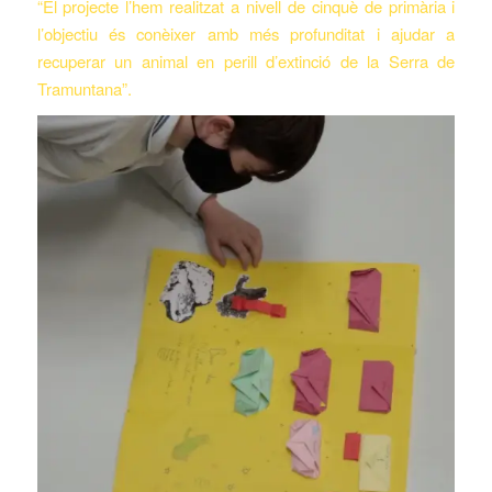
“El projecte l’hem realitzat a nivell de cinquè de primària i
l’objectiu és conèixer amb més profunditat i ajudar a
recuperar un animal en perill d’extinció de la Serra de
Tramuntana”.