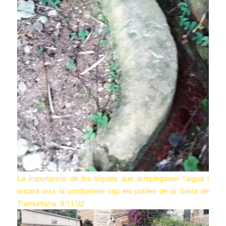
La importància de les síquies que arreplegaven l’aigua i
encara avui la condueixen cap els pobles de la Serra de
Tramuntana. 9/11/22