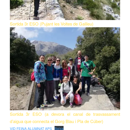
Sortida 3r ESO (Pujant les Voltes de Galileu)
Sortida 3r ESO (a devora el canal de trasvassament
d’aigua que connecta el Gorg Blau i Pla de Cúber)
VID FEINA ALUMNAT APS
Baixa