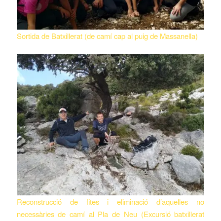
Sortida de Batxillerat (de camí cap al puig de Massanella)
Reconstrucció de fites i eliminació d’aquelles no
necessàries de camí al Pla de Neu (Excursió batxillerat