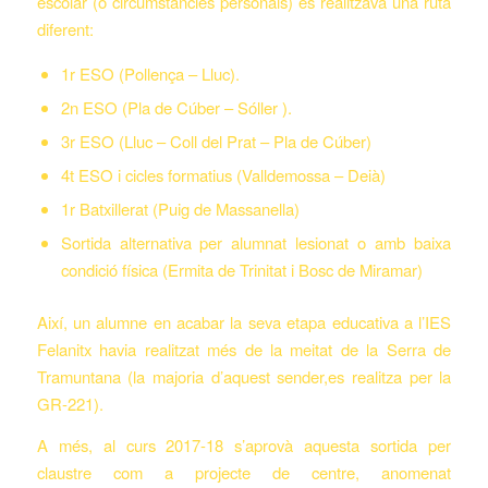
escolar (o circumstàncies personals) es realitzava una ruta
diferent:
1r ESO (Pollença – Lluc).
2n ESO (Pla de Cúber – Sóller ).
3r ESO (Lluc – Coll del Prat – Pla de Cúber)
4t ESO i cicles formatius (Valldemossa – Deià)
1r Batxillerat (Puig de Massanella)
Sortida alternativa per alumnat lesionat o amb baixa
condició física (Ermita de Trinitat i Bosc de Miramar)
Així, un alumne en acabar la seva etapa educativa a l’IES
Felanitx havia realitzat més de la meitat de la Serra de
Tramuntana (la majoria d’aquest sender,es realitza per la
GR-221).
A més, al curs 2017-18 s’aprovà aquesta sortida per
claustre com a projecte de centre, anomenat