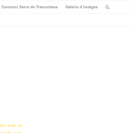
Consorci Serra de Tramuntana
Galeria d’imatges
evant amb en
 medi rural,