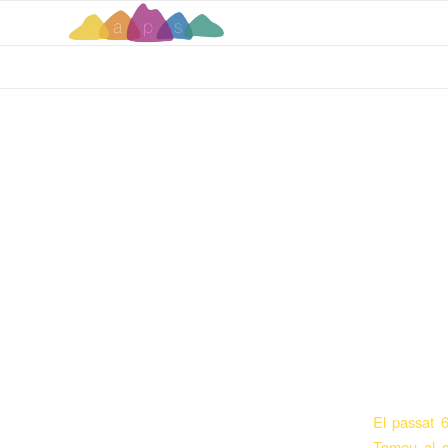
El passat 6
Tomeu al ca