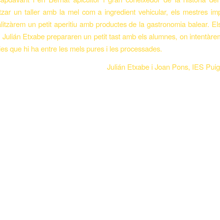
tzar un taller amb la mel com a ingredient vehicular, els mestres imp
alitzàrem un petit aperitiu amb productes de la gastronomia balear. El
 Julián Etxabe prepararen un petit tast amb els alumnes, on intentàr
ies que hi ha entre les mels pures i les processades.
Julián Etxabe i Joan Pons, IES Pui