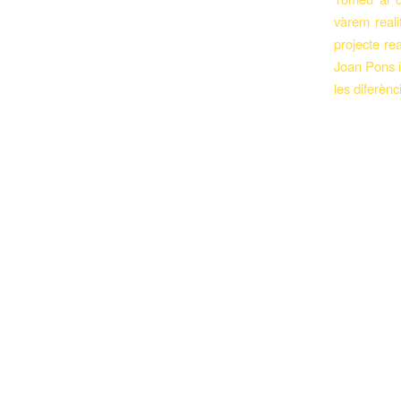
vàrem reali
projecte re
Joan Pons i
les diferènc