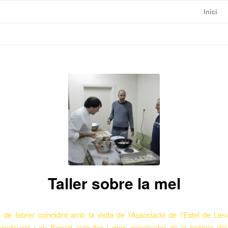
Inici
Taller sobre la mel
 de febrer coincidint amb la visita de l’Associació de l’Estel de Ll
pdavant i en Bernat apicultor i gran coneixedor de la història del