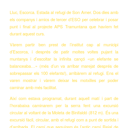
Lluc, Escorca. Estada al refugi de Son Amer. Dos dies amb
els companys i amics de tercer d’ESO per celebrar i posar
punt i final al projecte APS Tramuntana que havíem fet
durant aquest curs.
Vàrem partir ben prest de l’institut cap al municipi
d’Escorca, i després de patir moltes voltes pujant la
muntanya i d’escoltar la infinita cançó
«un elefante se
balanceaba…»
(més d’un va arribar marejat després de
sobrepassar els 100 elefants!), arribàrem al refugi. Ens el
varen mostrar i vàrem deixar les motxilles per poder
caminar amb més facilitat.
Així com estava programat, durant aquell matí i part de
l’horabaixa caminarem per la serra fent una excursió
circular al voltant de la Moleta de Binifaldó (812 m). És una
excursió fàcil, circular, amb el refugi com a punt de sortida i
d’arribada. El camí que seguírem és l’antic camí Reial de