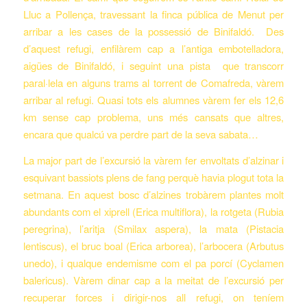
Lluc a Pollença, travessant la finca pública de Menut per
arribar a les cases de la possessió de Binifaldó. Des
d’aquest refugi, enfilàrem cap a l’antiga embotelladora,
aigües de Binifaldó, i seguint una pista que transcorr
paral·lela en alguns trams al torrent de Comafreda, vàrem
arribar al refugi. Quasi tots els alumnes vàrem fer els 12,6
km sense cap problema, uns més cansats que altres,
encara que qualcú va perdre part de la seva sabata…
La major part de l’excursió la vàrem fer envoltats d’alzinar i
esquivant bassiots plens de fang perquè havia plogut tota la
setmana. En aquest bosc d’alzines trobàrem plantes molt
abundants com el xiprell (
Erica multiflora
), la rotgeta (
Rubia
peregrina
), l’aritja (
Smilax aspera
), la mata (
Pistacia
lentiscus
), el bruc boal (
Erica arborea
), l’arbocera (
Arbutus
unedo
), i qualque endemisme com el pa porcí (
Cyclamen
balericus
). Vàrem dinar cap a la meitat de l’excursió per
recuperar forces i dirigir-nos all refugi, on teníem